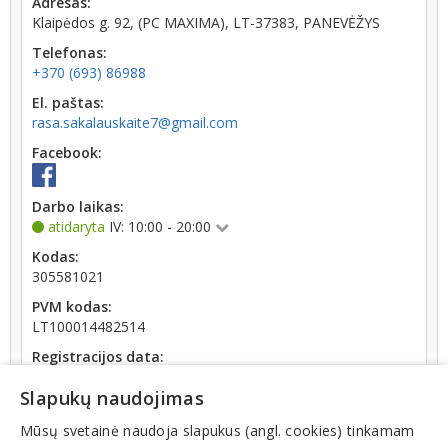
Adresas:
Klaipėdos g. 92, (PC MAXIMA), LT-37383, PANEVĖŽYS
Telefonas:
+370 (693) 86988
El. paštas:
rasa.sakalauskaite7@gmail.com
Facebook:
Darbo laikas:
atidaryta
IV: 10:00 - 20:00
Kodas:
305581021
PVM kodas:
LT100014482514
Registracijos data:
2020-06-26
Slapukų naudojimas
Darbuotojų skaičius:
iki 10 darbuotojų
Mūsų svetainė naudoja slapukus (angl. cookies) tinkamam