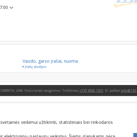
17:00
Vaizdo, garso įrašai, nuoma
Įrašų studijos
FOMINTA, UAB. Visos teisės saugomos. Telefonas
+370 6900 1551
. El. paštas
info@1551
tainės veikimui užtikrinti, statistiniais bei rinkodaros
 ir elektroninių paslaugų veikimui. Šiems slapukams nėra