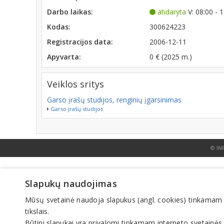
Darbo laikas:
atidaryta
V: 08:00 - 
Kodas:
300624223
Registracijos data:
2006-12-11
Apyvarta:
0 € (2025 m.)
Veiklos sritys
Garso įrašų studijos, renginių įgarsinimas
Garso įrašų studijos
© IN
Slapukų naudojimas
Mūsų svetainė naudoja slapukus (angl. cookies) tinkamam sve
tikslais.
Būtini slapukai yra privalomi tinkamam interneto svetainės