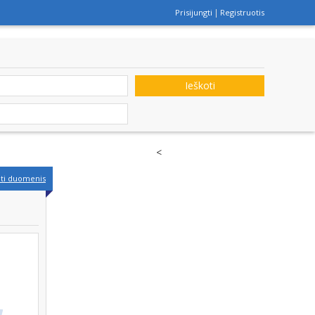
Prisijungti
Registruotis
Ieškoti
<
nti duomenis