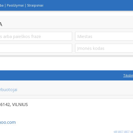
lba
Pasiūlymai
Straipsniai
A
Tiksli
rbuotojai
06142, VILNIUS
ahoo.com