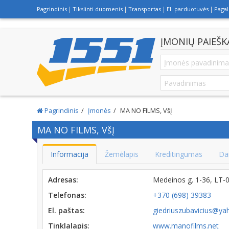
Pagrindinis
Tikslinti duomenis
Transportas
El. parduotuvės
Paga
ĮMONIŲ PAIEŠK
Pagrindinis
Įmonės
MA NO FILMS, VšĮ
MA NO FILMS, VšĮ
Informacija
Žemėlapis
Kreditingumas
Da
Adresas:
Medeinos g. 1-36, LT-
Telefonas:
+370 (698) 39383
El. paštas:
giedriuszubavicius@y
Tinklalapis:
www.manofilms.net