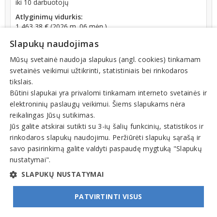
iki 10 darbuotojų
Atlyginimų vidurkis:
1 463,38 € (2026 m. 06 mėn.)
SoDra įmokų suma:
Slapukų naudojimas
3 439,19 € (2026 m. 06 mėn.)
Mūsų svetainė naudoja slapukus (angl. cookies) tinkamam
svetainės veikimui užtikrinti, statistiniais bei rinkodaros
tikslais.
Būtini slapukai yra privalomi tinkamam interneto svetainės ir
elektroninių paslaugų veikimui. Šiems slapukams nėra
reikalingas Jūsų sutikimas.
Jūs galite atskirai sutikti su 3-ių šalių funkcinių, statistikos ir
Veiklos sritys
rinkodaros slapukų naudojimu. Peržiūrėti slapukų sąrašą ir
Kultūrinės veiklos centrai
savo pasirinkimą galite valdyti paspaudę mygtuką "Slapukų
nustatymai".
Muziejai
SLAPUKŲ NUSTATYMAI
PATVIRTINTI VISUS
© INFOMINTA, UAB. Visos teisės saugomos. Telefonas
+370 6900 1551
. El. paštas
info@1551.info