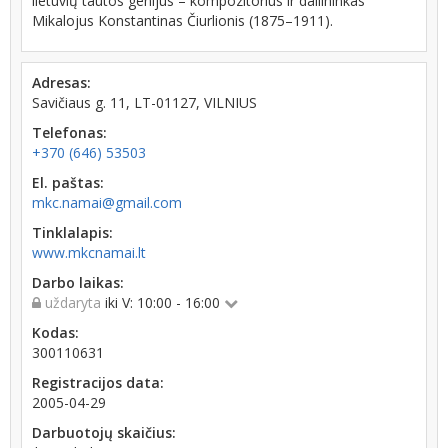
lietuvių tautos genijus – kompozitorius ir dailininkas
Mikalojus Konstantinas Čiurlionis (1875–1911).
Adresas:
Savičiaus g. 11, LT-01127, VILNIUS
Telefonas:
+370 (646) 53503
El. paštas:
mkc.namai@gmail.com
Tinklalapis:
www.mkcnamai.lt
Darbo laikas:
uždaryta
iki V: 10:00 - 16:00
Kodas:
300110631
Registracijos data:
2005-04-29
Darbuotojų skaičius: