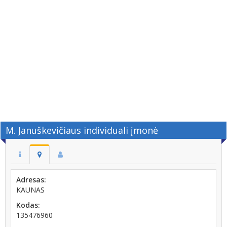
M. Januškevičiaus individuali įmonė
Adresas:
KAUNAS
Kodas:
135476960