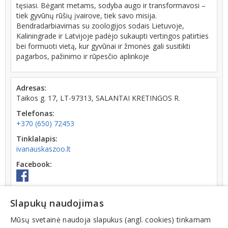
tęsiasi. Bėgant metams, sodyba augo ir transformavosi –
tiek gyvūnų rūšių įvairove, tiek savo misija.
Bendradarbiavimas su zoologijos sodais Lietuvoje,
Kaliningrade ir Latvijoje padėjo sukaupti vertingos patirties
bei formuoti vietą, kur gyvūnai ir žmonės gali susitikti
pagarbos, pažinimo ir rūpesčio aplinkoje
Adresas:
Taikos g. 17, LT-97313, SALANTAI KRETINGOS R.
Telefonas:
+370 (650) 72453
Tinklalapis:
ivanauskaszoo.lt
Facebook:
Darbo laikas:
Slapukų naudojimas
uždaryta
iki I: 08:00
Mūsų svetainė naudoja slapukus (angl. cookies) tinkamam