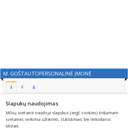
M. GOŠTAUTOPERSONALINĖ ĮMONĖ
Adresas:
Slapukų naudojimas
VILNIUS
Mūsų svetainė naudoja slapukus (angl. cookies) tinkamam
Kodas:
svetainės veikimui užtikrinti, statistiniais bei rinkodaros
121792973
tikslais.