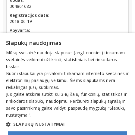
Kodas:
304861682
Registracijos data:
2018-06-19
Apyvarta:
40 920 €, pelnas po mokesčių 27,1 % (2019 m.)
Slapukų naudojimas
Mūsų svetainė naudoja slapukus (angl. cookies) tinkamam
svetainės veikimui užtikrinti, statistiniais bei rinkodaros
tikslais.
Būtini slapukai yra privalomi tinkamam interneto svetainės ir
Teisinis statusas: išregistruotas (nuo 2024-09-05)
elektroninių paslaugų veikimui. Šiems slapukams nėra
reikalingas Jūsų sutikimas.
Veiklos sritys
Jūs galite atskirai sutikti su 3-ių šalių funkcinių, statistikos ir
rinkodaros slapukų naudojimu. Peržiūrėti slapukų sąrašą ir
Automobilių transportas, paslaugos
Krovinių pervežimas, gabenimas
savo pasirinkimą galite valdyti paspaudę mygtuką "Slapukų
Tarptautiniai pervežimai
nustatymai".
Transporto įmonės
SLAPUKŲ NUSTATYMAI