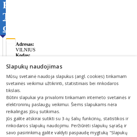
FIRMA
Tikslinti
duomenis
Adresas:
VILNIUS
Kodas:
120945074
Slapukų naudojimas
Registracijos
data:
Mūsų svetainė naudoja slapukus (angl. cookies) tinkamam
1991-
10-
svetainės veikimui užtikrinti, statistiniais bei rinkodaros
15
tikslais.
Būtini slapukai yra privalomi tinkamam interneto svetainės ir
elektroninių paslaugų veikimui. Šiems slapukams nėra
© INFOMINTA, UAB. Visos teisės saugomos. Telefonas
+370
reikalingas Jūsų sutikimas.
6900 1551
. El. paštas
info@1551.info
Jūs galite atskirai sutikti su 3-ių šalių funkcinių, statistikos ir
Pagrindinis
rinkodaros slapukų naudojimu. Peržiūrėti slapukų sąrašą ir
Tikslinti duomenis
savo pasirinkimą galite valdyti paspaudę mygtuką "Slapukų
Transportas