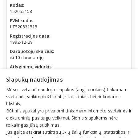
Kodas:
152053158
PVM kodas:
LT520531515
Registracijos data:
1992-12-29
Darbuotojų skaičius:
iki 10 darbuotojų
Atlyginimų vidurkis:
2 508,42 € (2026 m. 06 mėn.)
Slapukų naudojimas
SoDra įmokų suma:
3 201,25 € (2026 m. 06 mėn.)
Mūsų svetainė naudoja slapukus (angl. cookies) tinkamam
svetainės veikimui užtikrinti, statistiniais bei rinkodaros
Apyvarta:
tikslais.
175 043 €, pelnas po mokesčių 0,4 % (2025 m.)
Būtini slapukai yra privalomi tinkamam interneto svetainės ir
elektroninių paslaugų veikimui. Šiems slapukams nėra
reikalingas Jūsų sutikimas.
Jūs galite atskirai sutikti su 3-ių šalių funkcinių, statistikos ir