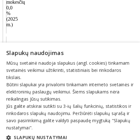
mokesčių
0,0
%
(2025
m.)
Veiklos
sritys
Slapukų naudojimas
Mūsų svetainė naudoja slapukus (angl. cookies) tinkamam
Teisinės,
juridinės
svetainės veikimui užtikrinti, statistiniais bei rinkodaros
paslaugos,
tikslais.
teisininkai
Būtini slapukai yra privalomi tinkamam interneto svetainės ir
elektroninių paslaugų veikimui. Šiems slapukams nėra
© INFOMINTA, UAB. Visos teisės saugomos. Telefonas
+370
reikalingas Jūsų sutikimas.
6900 1551
. El. paštas
info@1551.info
Jūs galite atskirai sutikti su 3-ių šalių funkcinių, statistikos ir
Pagrindinis
rinkodaros slapukų naudojimu. Peržiūrėti slapukų sąrašą ir
Tikslinti duomenis
savo pasirinkimą galite valdyti paspaudę mygtuką "Slapukų
Transportas
El. parduotuvės
nustatymai".
Pagalba
SLAPUKŲ NUSTATYMAI
Pasiūlymai