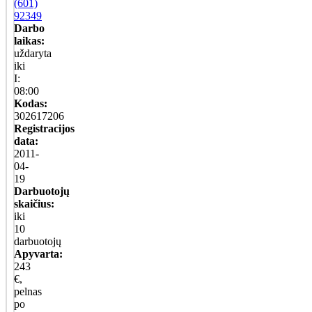
(601)
92349
Darbo
laikas:
uždaryta
iki
I:
08:00
Kodas:
302617206
Registracijos
data:
2011-
04-
19
Darbuotojų
skaičius:
iki
10
darbuotojų
Apyvarta:
243
€,
pelnas
po