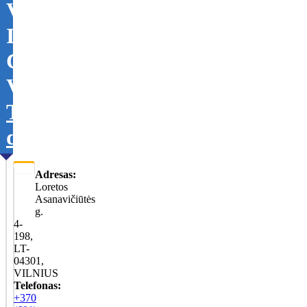
VISUOMENINIO
INTEGRAVIMO
CENTRAS,
VšĮ
Tikslinti
duomenis
Adresas:
Loretos
Asanavičiūtės
g.
4-
198,
LT-
04301,
VILNIUS
Telefonas:
+370