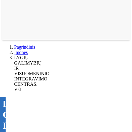
Pagrindinis
Įmonės
LYGIŲ
GALIMYBIŲ
IR
VISUOMENINIO
INTEGRAVIMO
CENTRAS,
VšĮ
LYGIŲ
GALIMYBIŲ
IR