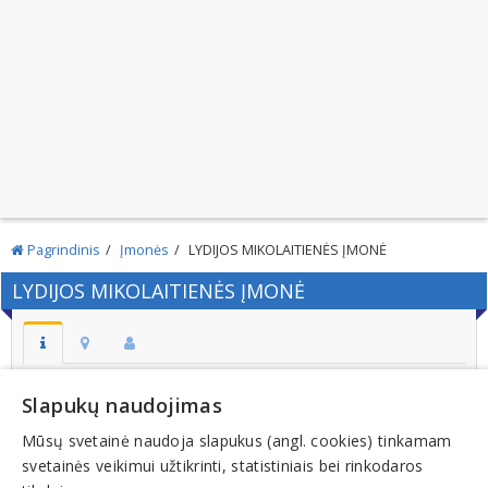
Pagrindinis
Įmonės
LYDIJOS MIKOLAITIENĖS ĮMONĖ
LYDIJOS MIKOLAITIENĖS ĮMONĖ
Adresas:
Slapukų naudojimas
KRETINGA
Mūsų svetainė naudoja slapukus (angl. cookies) tinkamam
Kodas:
svetainės veikimui užtikrinti, statistiniais bei rinkodaros
264694870