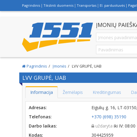
Pagrindinis
Tikslinti duomenis
Transportas
El. parduotuvės
Paga
ĮMONIŲ PAIEŠK
Pagrindinis
Įmonės
LVV GRUPĖ, UAB
LVV GRUPĖ, UAB
Informacija
Žemėlapis
Kreditingumas
Da
Adresas:
Eigulių g. 16, LT-0315
Telefonas:
+370 (698) 35190
Darbo laikas:
uždaryta
iki IV: 08:00
Kodas:
304425959