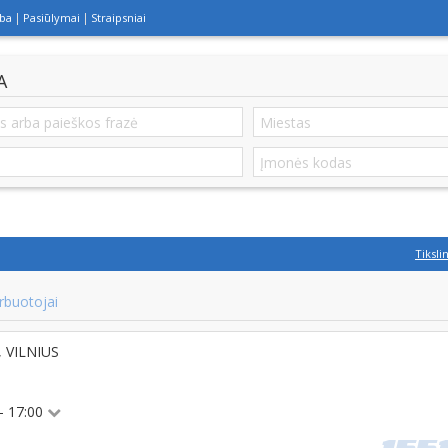
lba
Pasiūlymai
Straipsniai
A
Tiksli
rbuotojai
0, VILNIUS
 - 17:00