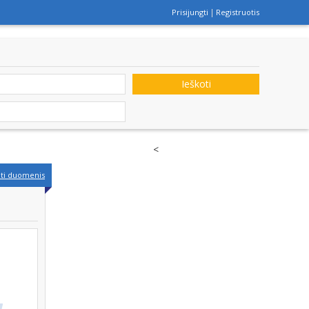
Prisijungti
Registruotis
Ieškoti
<
nti duomenis