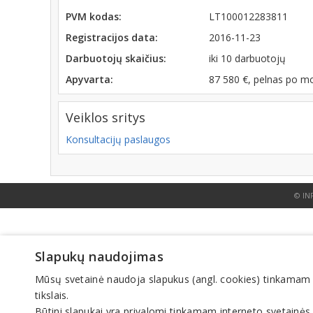
PVM kodas:
LT100012283811
Registracijos data:
2016-11-23
Darbuotojų skaičius:
iki 10 darbuotojų
Apyvarta:
87 580 €, pelnas po m
Veiklos sritys
Konsultacijų paslaugos
© IN
Slapukų naudojimas
Mūsų svetainė naudoja slapukus (angl. cookies) tinkamam sve
tikslais.
Būtini slapukai yra privalomi tinkamam interneto svetainės