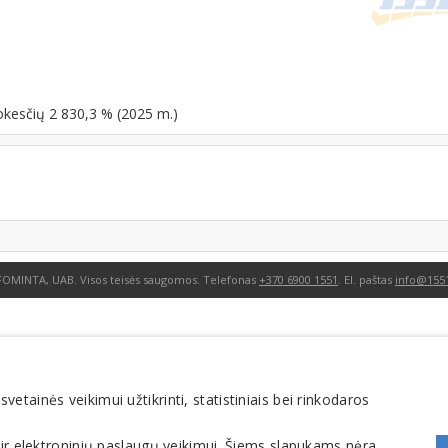
okesčių 2 830,3 % (2025 m.)
FOMINTA, UAB. Visos teisės saugomos. Telefonas
+370 6900 1551
. El. paštas
info@1551
tainės veikimui užtikrinti, statistiniais bei rinkodaros
 ir elektroninių paslaugų veikimui. Šiems slapukams nėra