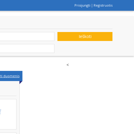
Prisijungti
Registruotis
Ieškoti
<
nti duomenis