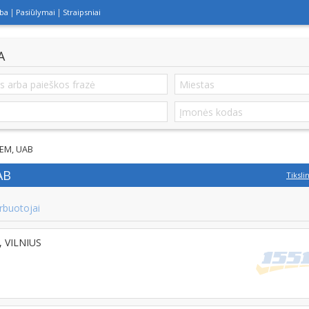
lba
Pasiūlymai
Straipsniai
A
EM, UAB
AB
Tiksli
rbuotojai
6, VILNIUS