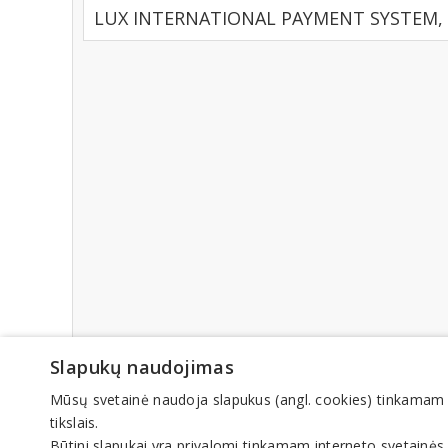
LUX INTERNATIONAL PAYMENT SYSTEM, UA
Slapukų naudojimas
Mūsų svetainė naudoja slapukus (angl. cookies) tinkamam sve
tikslais.
Būtini slapukai yra privalomi tinkamam interneto svetainės