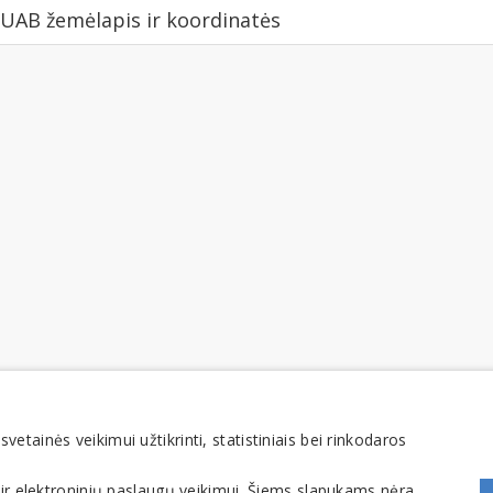
B žemėlapis ir koordinatės
tainės veikimui užtikrinti, statistiniais bei rinkodaros
 ir elektroninių paslaugų veikimui. Šiems slapukams nėra