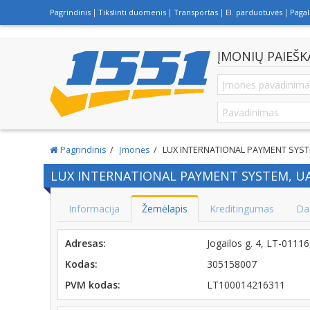
Pagrindinis
Tikslinti duomenis
Transportas
El. parduotuvės
Paga
ĮMONIŲ PAIEŠK
Pagrindinis
Įmonės
LUX INTERNATIONAL PAYMENT SYST
LUX INTERNATIONAL PAYMENT SYSTEM, U
Informacija
Žemėlapis
Kreditingumas
Da
Adresas:
Jogailos g. 4, LT-0111
Kodas:
305158007
PVM kodas:
LT100014216311