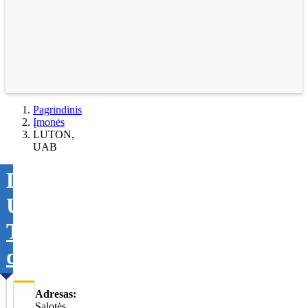
Pagrindinis
Įmonės
LUTON,
UAB
LUTON,
UAB
Tikslinti
duomenis
Adresas:
Salotės