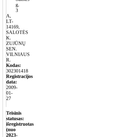
g.
3
A,
LT-
14169,
SALOTĖS
K.
ZUJŪNŲ
SEN.
VILNIAUS
R.
Kodas:
302301418
Registracijos
data:
2009-
01-
27
Teisinis
statusas:
išregistruotas
(nuo
2023-