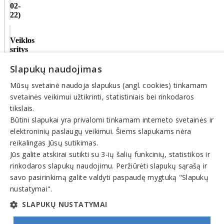
02-
22)
Veiklos
sritys
Slapukų naudojimas
Naminiai
gyvūnai,
Mūsų svetainė naudoja slapukus (angl. cookies) tinkamam
jų
maistas,
svetainės veikimui užtikrinti, statistiniais bei rinkodaros
reikmenys,
tikslais.
paslaugos
Būtini slapukai yra privalomi tinkamam interneto svetainės ir
elektroninių paslaugų veikimui. Šiems slapukams nėra
© INFOMINTA, UAB. Visos teisės saugomos. Telefonas
+370
reikalingas Jūsų sutikimas.
6900 1551
. El. paštas
info@1551.info
Jūs galite atskirai sutikti su 3-ių šalių funkcinių, statistikos ir
Pagrindinis
rinkodaros slapukų naudojimu. Peržiūrėti slapukų sąrašą ir
Tikslinti duomenis
savo pasirinkimą galite valdyti paspaudę mygtuką "Slapukų
Transportas
El. parduotuvės
nustatymai".
Pagalba
SLAPUKŲ NUSTATYMAI
Pasiūlymai
Straipsniai