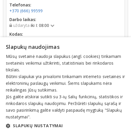
Telefonas:
+370 (666) 99599
Darbo laikas:
uždaryta
iki I: 08:00
Kodas:
302573998
Slapukų naudojimas
Registracijos data:
2010-12-13
Mūsų svetainė naudoja slapukus (angl. cookies) tinkamam
svetainės veikimui užtikrinti, statistiniais bei rinkodaros
tikslais.
Būtini slapukai yra privalomi tinkamam interneto svetainės ir
elektroninių paslaugų veikimui. Šiems slapukams nėra
reikalingas Jūsų sutikimas.
Teisinis statusas: išregistruotas (nuo 2023-05-12)
Jūs galite atskirai sutikti su 3-ių šalių funkcinių, statistikos ir
rinkodaros slapukų naudojimu. Peržiūrėti slapukų sąrašą ir
Veiklos sritys
savo pasirinkimą galite valdyti paspaudę mygtuką "Slapukų
nustatymai".
Sportas, sporto organizacijos
SLAPUKŲ NUSTATYMAI