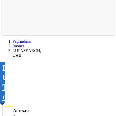
Pagrindinis
Įmonės
LUPASEARCH,
UAB
LUPASEARCH,
UAB
Tikslinti
duomenis
Adresas:
K.