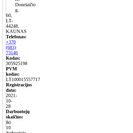
Donelaičio
g.
60,
LT-
44248,
KAUNAS
Telefonas:
+370
(683)
73146
Kodas:
305925198
PVM
kodas:
LT100015557717
Registracijos
data:
2021-
10-
28
Darbuotojų
skaičius:
iki
10
darbuotojų