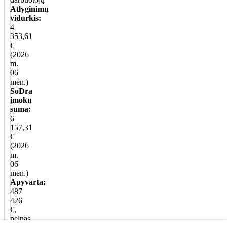
Atlyginimų
vidurkis:
4
353,61
€
(2026
m.
06
mėn.)
SoDra
įmokų
suma:
6
157,31
€
(2026
m.
06
mėn.)
Apyvarta:
487
426
€,
pelnas