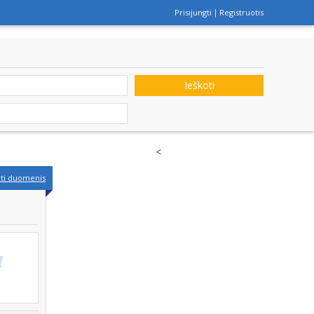
Prisijungti
Registruotis
Ieškoti
<
nti duomenis