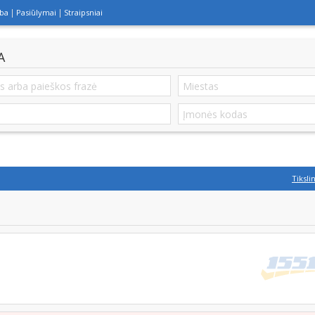
lba
Pasiūlymai
Straipsniai
A
Tiksli