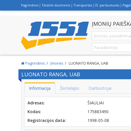
Pagrindinis
Tikslinti duomenis
Transportas
El. parduotuvės
Paga
ĮMONIŲ PAIEŠK
Pagrindinis
Įmonės
LUONATO RANGA, UAB
LUONATO RANGA, UAB
Informacija
Žemėlapis
Darbuotojai
Adresas:
ŠIAULIAI
Kodas:
175883490
Registracijos data:
1998-05-08