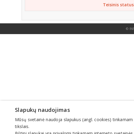
Teisinis status
© IN
Slapukų naudojimas
Mūsų svetainė naudoja slapukus (angl. cookies) tinkamam sve
tikslais.
Būtini slapukai yra privalomi tinkamam interneto svetainės