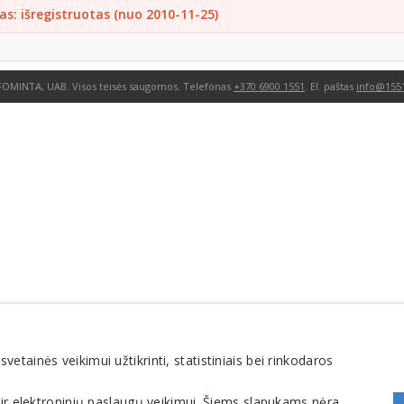
as: išregistruotas (nuo 2010-11-25)
FOMINTA, UAB. Visos teisės saugomos. Telefonas
+370 6900 1551
. El. paštas
info@1551
tainės veikimui užtikrinti, statistiniais bei rinkodaros
 ir elektroninių paslaugų veikimui. Šiems slapukams nėra