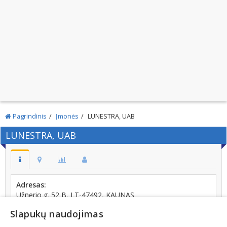
Pagrindinis
Įmonės
LUNESTRA, UAB
LUNESTRA, UAB
Adresas:
Užnerio g. 52 B, LT-47492, KAUNAS
Telefonas:
Slapukų naudojimas
+370 (633) 52805