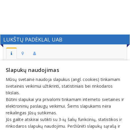
LUKŠTŲ PADĖKLAI, UAB
Adresas:
Slapukų naudojimas
LUKŠTŲ K. JUODUPĖS SEN. ROKIŠKIO R.
Mūsų svetainė naudoja slapukus (angl. cookies) tinkamam
Kodas:
svetainės veikimui užtikrinti, statistiniais bei rinkodaros
173737266
tikslais.
Registracijos data:
Būtini slapukai yra privalomi tinkamam interneto svetainės ir
2002-06-27
elektroninių paslaugų veikimui. Šiems slapukams nėra
reikalingas Jūsų sutikimas.
Jūs galite atskirai sutikti su 3-ių šalių funkcinių, statistikos ir
rinkodaros slapukų naudojimu. Peržiūrėti slapukų sąrašą ir