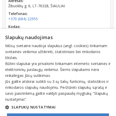
Adresas:
Žibuoklių g. 6, LT-76328, ŠIAULIAI
Telefonas:
+370 (684) 22955
Kodas:
302618354
Slapukų naudojimas
Registracijos data:
2011-04-20
Mūsų svetainė naudoja slapukus (angl. cookies) tinkamam
svetainės veikimui užtikrinti, statistiniais bei rinkodaros
Apyvarta:
tikslais.
0 € (2024 m.)
Būtini slapukai yra privalomi tinkamam interneto svetainės ir
elektroninių paslaugų veikimui. Šiems slapukams nėra
reikalingas Jūsų sutikimas.
Jūs galite atskirai sutikti su 3-ių šalių funkcinių, statistikos ir
rinkodaros slapukų naudojimu. Peržiūrėti slapukų sąrašą ir
Veiklos sritys
savo pasirinkimą galite valdyti paspaudę mygtuką "Slapukų
nustatymai".
Specializuota ir nespecializuota prekyba, parduotuvės
SLAPUKŲ NUSTATYMAI