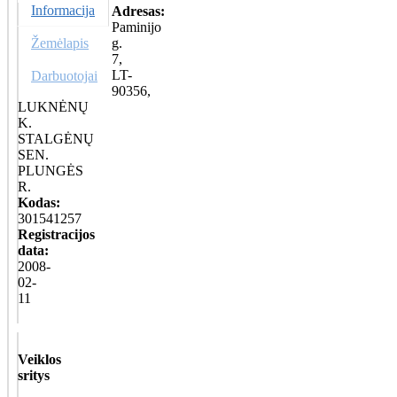
Informacija
Adresas:
Paminijo
Žemėlapis
g.
7,
LT-
Darbuotojai
90356,
LUKNĖNŲ
K.
STALGĖNŲ
SEN.
PLUNGĖS
R.
Kodas:
301541257
Registracijos
data:
2008-
02-
11
Veiklos
sritys