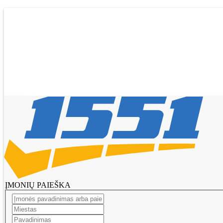
Pagrindinis
Tikslinti duomenis
Transportas
El. parduotuvės
Pagalba
Pasiūlymai
Straipsniai
Prisijungti
Registruotis
ĮMONIŲ PAIEŠKA