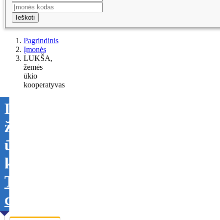
Ieškoti
Pagrindinis
Įmonės
LUKŠA,
žemės
ūkio
kooperatyvas
LUKŠA,
žemės
ūkio
kooperatyvas
Tikslinti
duomenis