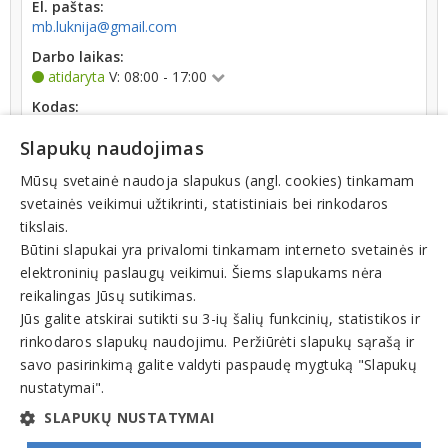
El. paštas:
mb.luknija@gmail.com
Darbo laikas:
atidaryta
V: 08:00 - 17:00
Kodas:
303230123
Slapukų naudojimas
Registracijos data:
2014-01-28
Mūsų svetainė naudoja slapukus (angl. cookies) tinkamam
svetainės veikimui užtikrinti, statistiniais bei rinkodaros
Apyvarta:
tikslais.
31 666 €, pelnas po mokesčių -18,6 % (2025 m.)
Būtini slapukai yra privalomi tinkamam interneto svetainės ir
elektroninių paslaugų veikimui. Šiems slapukams nėra
reikalingas Jūsų sutikimas.
Jūs galite atskirai sutikti su 3-ių šalių funkcinių, statistikos ir
rinkodaros slapukų naudojimu. Peržiūrėti slapukų sąrašą ir
Veiklos sritys
savo pasirinkimą galite valdyti paspaudę mygtuką "Slapukų
nustatymai".
Maisto produktai
SLAPUKŲ NUSTATYMAI