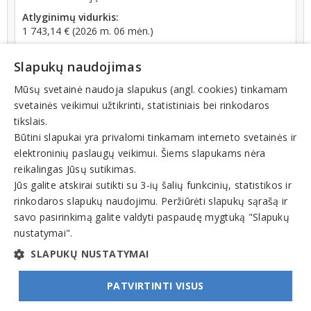
Atlyginimų vidurkis:
1 743,14 € (2026 m. 06 mėn.)
SoDra įmokų suma:
Slapukų naudojimas
3 224,02 € (2026 m. 06 mėn.)
Apyvarta:
Mūsų svetainė naudoja slapukus (angl. cookies) tinkamam
972 232 €, pelnas po mokesčių 0,1 % (2025 m.)
svetainės veikimui užtikrinti, statistiniais bei rinkodaros
tikslais.
Būtini slapukai yra privalomi tinkamam interneto svetainės ir
elektroninių paslaugų veikimui. Šiems slapukams nėra
reikalingas Jūsų sutikimas.
Jūs galite atskirai sutikti su 3-ių šalių funkcinių, statistikos ir
Veiklos sritys
rinkodaros slapukų naudojimu. Peržiūrėti slapukų sąrašą ir
Elektroninė prekyba, e-komercija, internetiniai portalai
savo pasirinkimą galite valdyti paspaudę mygtuką "Slapukų
nustatymai".
Sporto, turizmo prekės, reikmenys
SLAPUKŲ NUSTATYMAI
PATVIRTINTI VISUS
© INFOMINTA, UAB. Visos teisės saugomos. Telefonas
+370 6900 1551
. El. paštas
info@1551.info