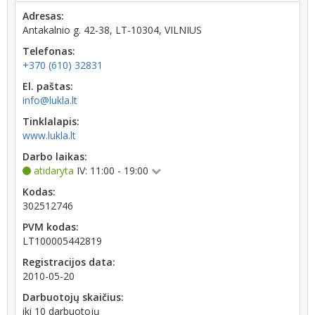
Adresas:
Antakalnio g. 42-38, LT-10304, VILNIUS
Telefonas:
+370 (610) 32831
El. paštas:
info@lukla.lt
Tinklalapis:
www.lukla.lt
Darbo laikas:
atidaryta
IV: 11:00 - 19:00
Kodas:
302512746
PVM kodas:
LT100005442819
Registracijos data:
2010-05-20
Darbuotojų skaičius:
iki 10 darbuotojų