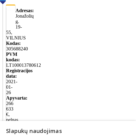
Adresas:
Jonažolių
g.
19-
55,
VILNIUS
Kodas:
305688240
PVM
kodas:
LT100013780612
Registracijos
data:
2021-
01-
26
Apyvarta:
266
633
€,
pelnas
po
Slapukų naudojimas
mokesčių