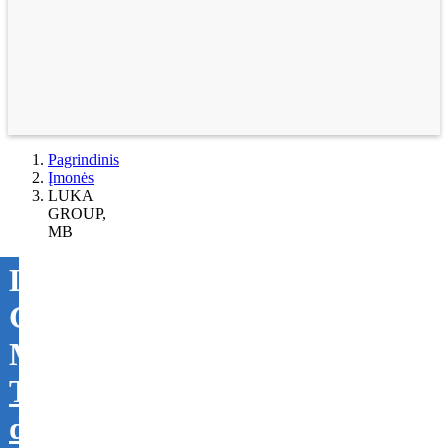
Pagrindinis
Įmonės
LUKA
GROUP,
MB
LUKA
GROUP,
MB
Tikslinti
duomenis