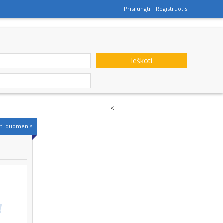
Prisijungti
Registruotis
Ieškoti
<
nti duomenis