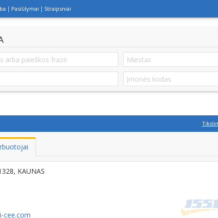
lba
Pasiūlymai
Straipsniai
A
Tiksli
rbuotojai
51328, KAUNAS
i-cee.com