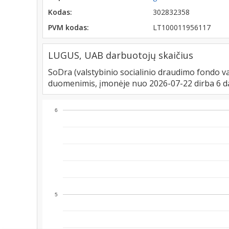
Kodas:
302832358
PVM kodas:
LT100011956117
LUGUS, UAB darbuotojų skaičius
SoDra (valstybinio socialinio draudimo fondo va
duomenimis, įmonėje nuo 2026-07-22 dirba 6 d
6
5