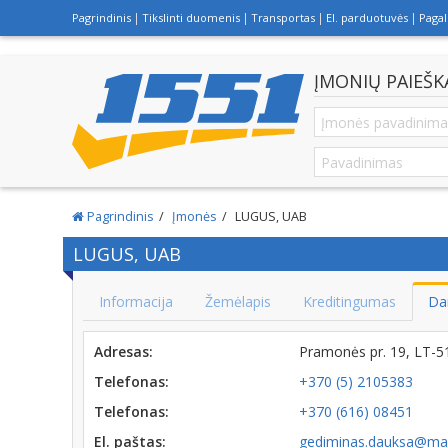
Pagrindinis
Tikslinti duomenis
Transportas
El. parduotuvės
Paga
ĮMONIŲ PAIEŠK
Pagrindinis
Įmonės
LUGUS, UAB
LUGUS, UAB
Informacija
Žemėlapis
Kreditingumas
Da
Adresas:
Pramonės pr. 19, LT-
Telefonas:
+370 (5) 2105383
Telefonas:
+370 (616) 08451
El. paštas:
gediminas.dauksa@ma