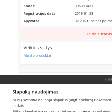
Kodas:
305003409
Registracijos data:
2019-01-28
Apyvarta:
32 236 €, pelnas po m
Teisinis status
Veiklos sritys
Maisto produktai
© IN
Slapukų naudojimas
Mūsų svetainė naudoja slapukus (angl. cookies) tinkamam sve
tikslais.
Būtini slapukai yra privalomi tinkamam interneto svetainės