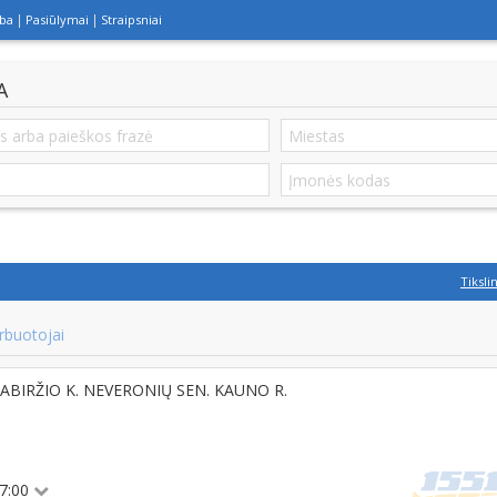
lba
Pasiūlymai
Straipsniai
A
Tiksli
rbuotojai
, PABIRŽIO K. NEVERONIŲ SEN. KAUNO R.
17:00