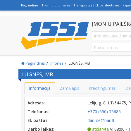
Pagrindinis
Tikslinti duomenis
Transportas
El. parduotuvės
Paga
ĮMONIŲ PAIEŠK
Pagrindinis
Įmonės
LUGNĖS, MB
LUGNĖS, MB
Informacija
Žemėlapis
Kreditingumas
Da
Adresas:
Lelijų g. 8, LT-54475
Telefonas:
+370 (650) 75685
El. paštas:
danute@bari.lt
Darbo laikas:
atidaryta
V: 08:00 - 