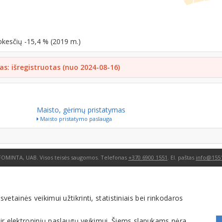
okesčių -15,4 % (2019 m.)
as: išregistruotas (nuo 2024-08-16)
Maisto, gėrimų pristatymas
Maisto pristatymo paslauga
FOMINTA, UAB. Visos teisės saugomos. Telefonas
+370 6900 1551
. El. paštas
info@1551
tainės veikimui užtikrinti, statistiniais bei rinkodaros
 ir elektroninių paslaugų veikimui. Šiems slapukams nėra