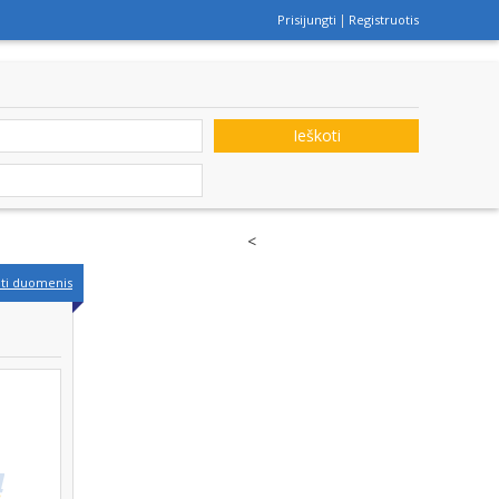
Prisijungti
Registruotis
Ieškoti
<
nti duomenis