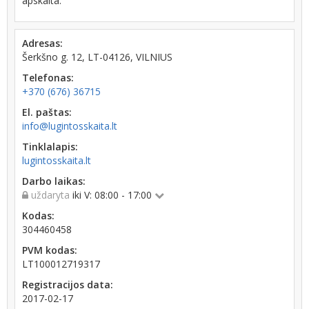
apskaita.
Adresas:
Šerkšno g. 12, LT-04126, VILNIUS
Telefonas:
+370 (676) 36715
El. paštas:
info@lugintosskaita.lt
Tinklalapis:
lugintosskaita.lt
Darbo laikas:
uždaryta
iki V: 08:00 - 17:00
Kodas:
304460458
PVM kodas:
LT100012719317
Registracijos data:
2017-02-17