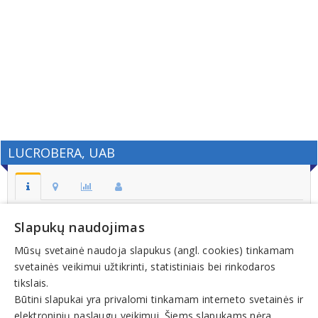
LUCROBERA, UAB
Adresas:
Slapukų naudojimas
LT-08412, VILNIUS
Mūsų svetainė naudoja slapukus (angl. cookies) tinkamam
Kodas:
svetainės veikimui užtikrinti, statistiniais bei rinkodaros
221819720
tikslais.
Registracijos data:
Būtini slapukai yra privalomi tinkamam interneto svetainės ir
1993-03-24
elektroninių paslaugų veikimui. Šiems slapukams nėra