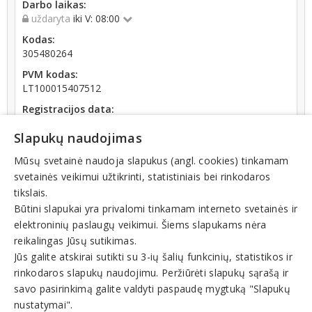
Darbo laikas:
uždaryta
iki V: 08:00
Kodas:
305480264
PVM kodas:
LT100015407512
Registracijos data:
2020-02-24
Slapukų naudojimas
Darbuotojų skaičius:
iki 10 darbuotojų
Mūsų svetainė naudoja slapukus (angl. cookies) tinkamam
svetainės veikimui užtikrinti, statistiniais bei rinkodaros
Apyvarta:
tikslais.
58 333 €, pelnas po mokesčių 2,0 % (2025 m.)
Būtini slapukai yra privalomi tinkamam interneto svetainės ir
elektroninių paslaugų veikimui. Šiems slapukams nėra
reikalingas Jūsų sutikimas.
Jūs galite atskirai sutikti su 3-ių šalių funkcinių, statistikos ir
rinkodaros slapukų naudojimu. Peržiūrėti slapukų sąrašą ir
Veiklos sritys
savo pasirinkimą galite valdyti paspaudę mygtuką "Slapukų
nustatymai".
Kavinės, barai, restoranai