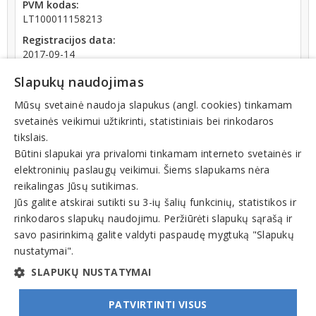
PVM kodas:
LT100011158213
Registracijos data:
2017-09-14
Apyvarta:
Slapukų naudojimas
18 825 €, pelnas po mokesčių -11,9 % (2023 m.)
Mūsų svetainė naudoja slapukus (angl. cookies) tinkamam
svetainės veikimui užtikrinti, statistiniais bei rinkodaros
tikslais.
Būtini slapukai yra privalomi tinkamam interneto svetainės ir
elektroninių paslaugų veikimui. Šiems slapukams nėra
Teisinis statusas: išregistruotas (nuo 2025-09-11)
reikalingas Jūsų sutikimas.
Jūs galite atskirai sutikti su 3-ių šalių funkcinių, statistikos ir
rinkodaros slapukų naudojimu. Peržiūrėti slapukų sąrašą ir
Veiklos sritys
savo pasirinkimą galite valdyti paspaudę mygtuką "Slapukų
Interjero elementai, įrengimas
nustatymai".
Lubos, lubų dangos
SLAPUKŲ NUSTATYMAI
PATVIRTINTI VISUS
© INFOMINTA, UAB. Visos teisės saugomos. Telefonas
+370 6900 1551
. El. paštas