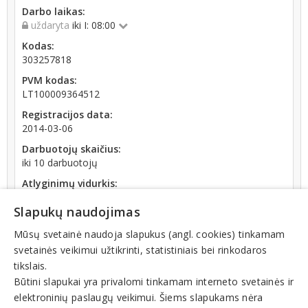
Darbo laikas:
uždaryta
iki I: 08:00
Kodas:
303257818
PVM kodas:
LT100009364512
Registracijos data:
2014-03-06
Darbuotojų skaičius:
iki 10 darbuotojų
Atlyginimų vidurkis:
1 264,06 € (2026 m. 06 mėn.)
Slapukų naudojimas
SoDra įmokų suma:
1 110,04 € (2026 m. 06 mėn.)
Mūsų svetainė naudoja slapukus (angl. cookies) tinkamam
svetainės veikimui užtikrinti, statistiniais bei rinkodaros
Apyvarta:
tikslais.
109 510 €, pelnas po mokesčių 12,7 % (2025 m.)
Būtini slapukai yra privalomi tinkamam interneto svetainės ir
elektroninių paslaugų veikimui. Šiems slapukams nėra