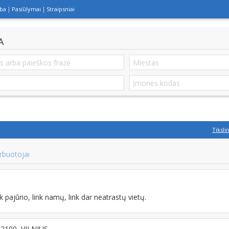
lba
Pasiūlymai
Straipsniai
A
Tiksli
rbuotojai
k pajūrio, link namų, link dar neatrastų vietų.
-02100, VILNIUS