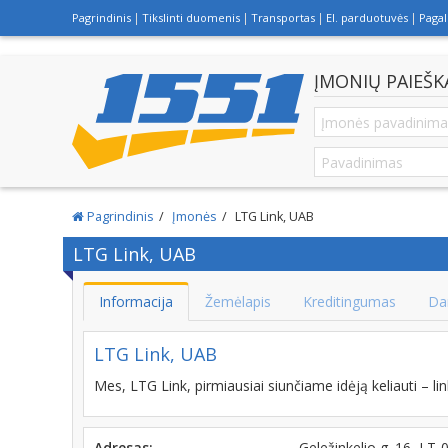
Pagrindinis
Tikslinti duomenis
Transportas
El. parduotuvės
Paga
ĮMONIŲ PAIEŠK
Pagrindinis
Įmonės
LTG Link, UAB
LTG Link, UAB
Informacija
Žemėlapis
Kreditingumas
Da
LTG Link, UAB
Mes, LTG Link, pirmiausiai siunčiame idėją keliauti – lin
Adresas:
Geležinkelio g. 16, LT