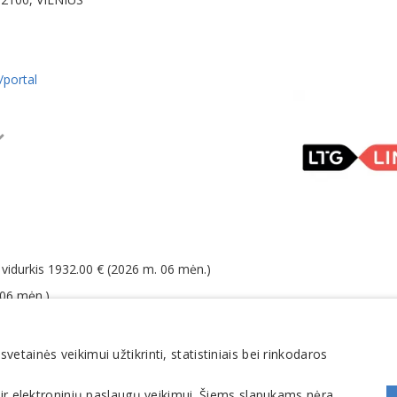
/portal
ų vidurkis 1932.00 € (2026 m. 06 mėn.)
 06 mėn.)
po mokesčių 29,9 % (2025 m.)
tainės veikimui užtikrinti, statistiniais bei rinkodaros
 ir elektroninių paslaugų veikimui. Šiems slapukams nėra