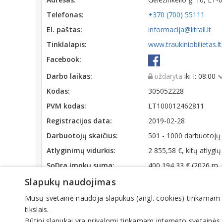
Telefonas:
+370 (700) 55111
El. paštas:
informacija@litrail.lt
Tinklalapis:
www.traukiniobilietas.lt
Facebook:
Darbo laikas:
uždaryta
iki I: 08:00
Kodas:
305052228
PVM kodas:
LT100012462811
Registracijos data:
2019-02-28
Darbuotojų skaičius:
501 - 1000 darbuotojų
Atlyginimų vidurkis:
2 855,58 €, kitų atlygi
SoDra įmokų suma:
400 194,33 € (2026 m.
Apyvarta:
73 638 000 €, pelnas 
Slapukų naudojimas
Mūsų svetainė naudoja slapukus (angl. cookies) tinkamam sve
Veiklos sritys
tikslais.
Būtini slapukai yra privalomi tinkamam interneto svetainės