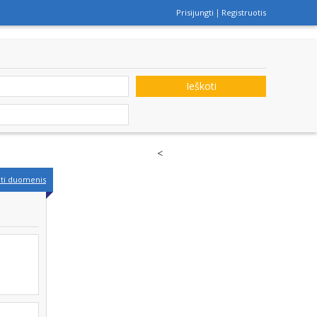
Prisijungti
Registruotis
Ieškoti
<
nti duomenis