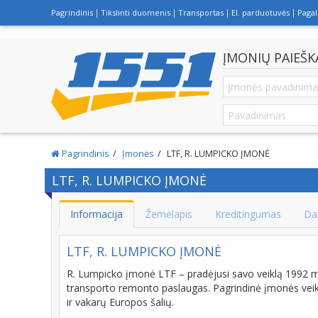
Pagrindinis
Tikslinti duomenis
Transportas
El. parduotuvės
Paga
ĮMONIŲ PAIEŠK
Pagrindinis
Įmonės
LTF, R. LUMPICKO ĮMONĖ
LTF, R. LUMPICKO ĮMONĖ
Informacija
Žemėlapis
Kreditingumas
Da
LTF, R. LUMPICKO ĮMONĖ
R. Lumpicko įmonė LTF – pradėjusi savo veiklą 1992 m.
transporto remonto paslaugas. Pagrindinė įmonės veiklos
ir vakarų Europos šalių.