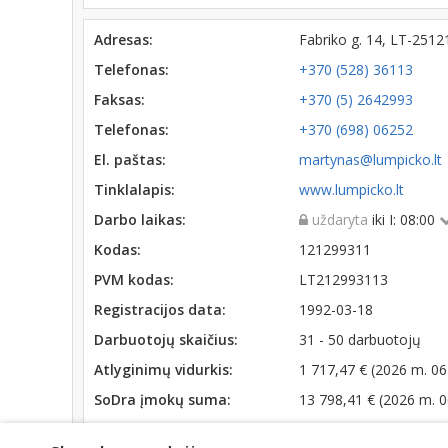
Adresas:
Fabriko g. 14, LT-25
Telefonas:
+370 (528) 36113
Faksas:
+370 (5) 2642993
Telefonas:
+370 (698) 06252
El. paštas:
martynas@lumpicko.lt
Tinklalapis:
www.lumpicko.lt
Darbo laikas:
uždaryta
iki I: 08:00
Kodas:
121299311
PVM kodas:
LT212993113
Registracijos data:
1992-03-18
Darbuotojų skaičius:
31 - 50 darbuotojų
Atlyginimų vidurkis:
1 717,47 € (2026 m. 06
SoDra įmokų suma:
13 798,41 € (2026 m. 
Apyvarta:
3 052 211 €, pelnas p