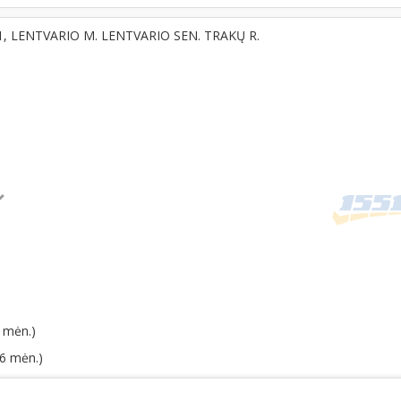
121, LENTVARIO M. LENTVARIO SEN. TRAKŲ R.
 mėn.)
06 mėn.)
o mokesčių 0,5 % (2025 m.)