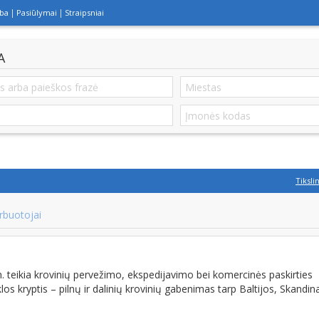
lba
Pasiūlymai
Straipsniai
A
Tiksli
rbuotojai
 teikia krovinių pervežimo, ekspedijavimo bei komercinės paskirties
 kryptis – pilnų ir dalinių krovinių gabenimas tarp Baltijos, Skandin