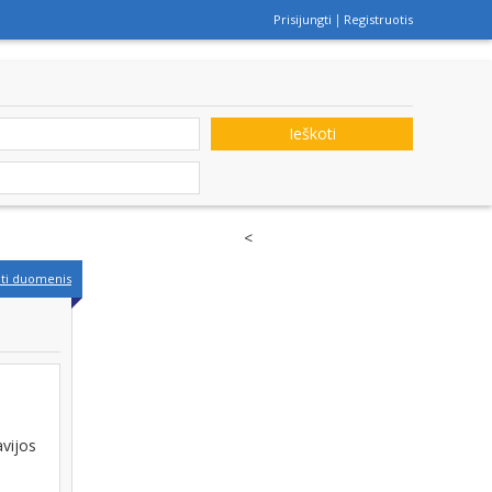
Prisijungti
Registruotis
Ieškoti
<
nti duomenis
avijos