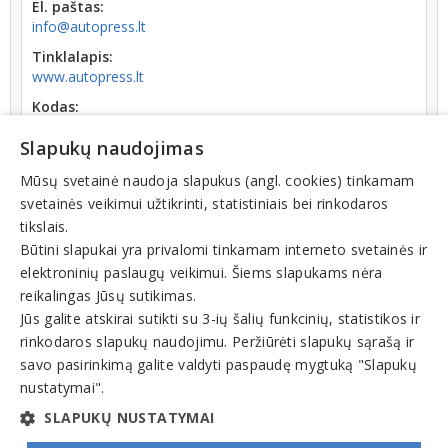
El. paštas:
info@autopress.lt
Tinklalapis:
www.autopress.lt
Kodas:
300577492
Slapukų naudojimas
Registracijos data:
2006-06-21
Mūsų svetainė naudoja slapukus (angl. cookies) tinkamam
svetainės veikimui užtikrinti, statistiniais bei rinkodaros
Apyvarta:
tikslais.
0 € (2021 m.)
Būtini slapukai yra privalomi tinkamam interneto svetainės ir
elektroninių paslaugų veikimui. Šiems slapukams nėra
reikalingas Jūsų sutikimas.
Jūs galite atskirai sutikti su 3-ių šalių funkcinių, statistikos ir
rinkodaros slapukų naudojimu. Peržiūrėti slapukų sąrašą ir
Veiklos sritys
savo pasirinkimą galite valdyti paspaudę mygtuką "Slapukų
nustatymai".
Leidyba
SLAPUKŲ NUSTATYMAI