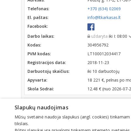
Telefonas:
+370 (634) 02069
El. paštas:
info@ltkarkasas.lt
Facebook:
Darbo laikas:
uždaryta
iki I: 08:00
Kodas:
304956792
PVM kodas:
LT100012034417
Registracijos data:
2018-11-23
Darbuotojų skaičius:
iki 10 darbuotojų
Apyvarta:
18 221 €, pelnas po m
Skola Sodrai:
12.48 € (nuo 2026-07-
Veiklos sritys
Slapukų naudojimas
Metalo gaminiai, konstrukcijos
Mūsų svetainė naudoja slapukus (angl. cookies) tinkamam sve
Metalo konstrukcijos
tikslais.
Pastatų konstrukcijos
Strypai, armatūra
Būtini slapukai yra privalomi tinkamam interneto svetainės