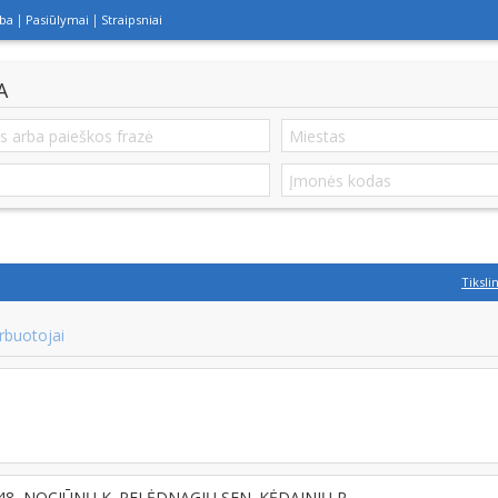
lba
Pasiūlymai
Straipsniai
A
Tiksli
rbuotojai
8148, NOCIŪNŲ K. PELĖDNAGIŲ SEN. KĖDAINIŲ R.