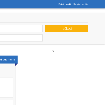
Prisijungti
Registruotis
Ieškoti
<
nti duomenis