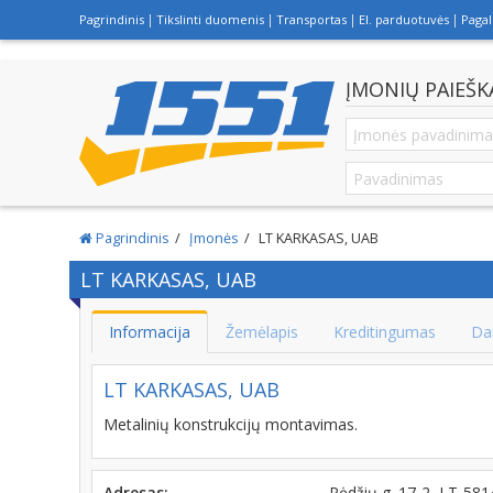
Pagrindinis
Tikslinti duomenis
Transportas
El. parduotuvės
Paga
ĮMONIŲ PAIEŠK
Pagrindinis
Įmonės
LT KARKASAS, UAB
LT KARKASAS, UAB
Informacija
Žemėlapis
Kreditingumas
Da
LT KARKASAS, UAB
Metalinių konstrukcijų montavimas.
Adresas:
Pėdžių g. 17-2, LT-5