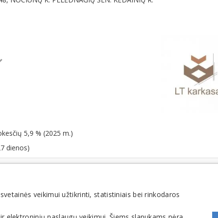
okesčių 5,9 % (2025 m.)
27 dienos)
tainės veikimui užtikrinti, statistiniais bei rinkodaros
 ir elektroninių paslaugų veikimui. Šiems slapukams nėra