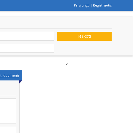
Prisijungti
Registruotis
Ieškoti
<
nti duomenis