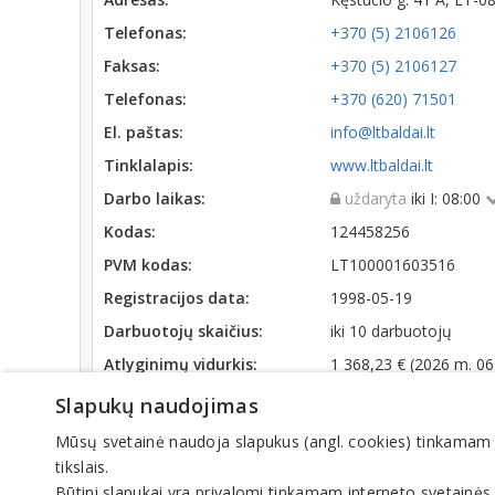
Telefonas:
+370 (5) 2106126
Faksas:
+370 (5) 2106127
Telefonas:
+370 (620) 71501
El. paštas:
info@ltbaldai.lt
Tinklalapis:
www.ltbaldai.lt
Darbo laikas:
uždaryta
iki I: 08:00
Kodas:
124458256
PVM kodas:
LT100001603516
Registracijos data:
1998-05-19
Darbuotojų skaičius:
iki 10 darbuotojų
Atlyginimų vidurkis:
1 368,23 € (2026 m. 06
SoDra įmokų suma:
1 233,29 € (2026 m. 06
Slapukų naudojimas
Apyvarta:
783 774 €, pelnas po 
Mūsų svetainė naudoja slapukus (angl. cookies) tinkamam sve
tikslais.
Veiklos sritys
Būtini slapukai yra privalomi tinkamam interneto svetainės