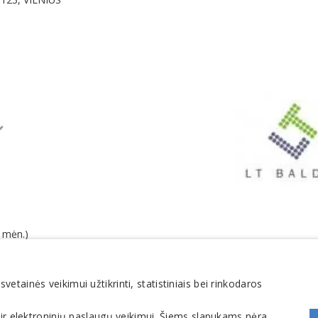
 mėn.)
 mėn.)
mokesčių 3,2 % (2025 m.)
tainės veikimui užtikrinti, statistiniais bei rinkodaros
 ir elektroninių paslaugų veikimui. Šiems slapukams nėra