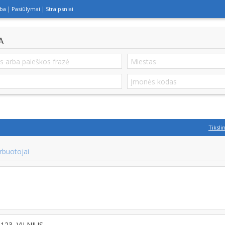
lba
Pasiūlymai
Straipsniai
A
Tiksli
rbuotojai
8123, VILNIUS