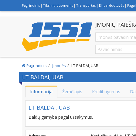
Pagrindinis
Tikslinti duomenis
Transportas
El. parduotuvės
Paga
ĮMONIŲ PAIEŠK
Pagrindinis
Įmonės
LT BALDAI, UAB
LT BALDAI, UAB
Informacija
Žemėlapis
Kreditingumas
Da
LT BALDAI, UAB
Baldų gamyba pagal užsakymus.
Adresas:
Kęstučio g. 41 A, LT-0