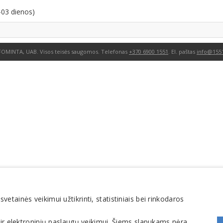
-03 dienos)
FOMINTA, UAB. Visos teisės saugomos. Telefonas
+370 6900 1551
. El. paštas
info@1551
tainės veikimui užtikrinti, statistiniais bei rinkodaros
 ir elektroninių paslaugų veikimui. Šiems slapukams nėra