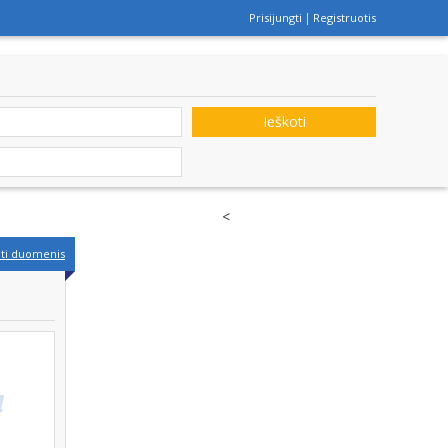
Prisijungti
Registruotis
Ieškoti
<
nti duomenis