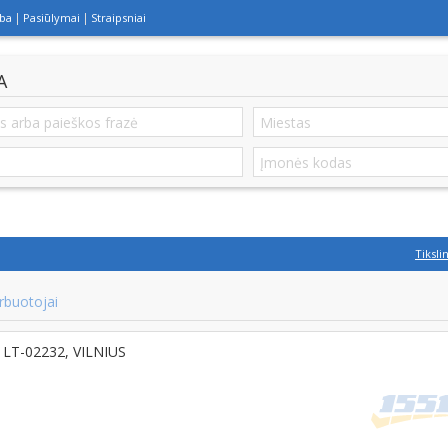
lba
Pasiūlymai
Straipsniai
A
Tiksli
rbuotojai
, LT-02232, VILNIUS