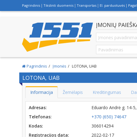
Pagrindinis
Tikslinti duomenis
Transportas
El. parduotuvės
Paga
ĮMONIŲ PAIEŠK
Pagrindinis
Įmonės
LOTONA, UAB
LOTONA, UAB
Informacija
Žemėlapis
Kreditingumas
Da
Adresas:
Eduardo Andrė g. 14-5
Telefonas:
+370 (650) 74647
Kodas:
306014294
Registracijos data:
2022-02-17