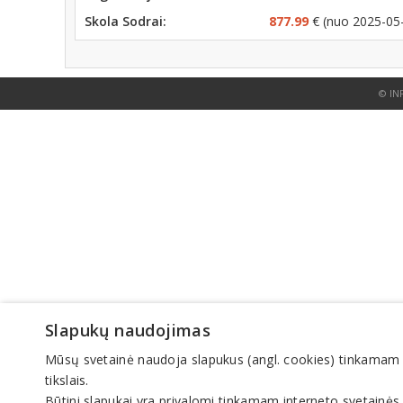
Skola Sodrai:
877.99
€ (nuo 2025-05
© IN
Slapukų naudojimas
Mūsų svetainė naudoja slapukus (angl. cookies) tinkamam sve
tikslais.
Būtini slapukai yra privalomi tinkamam interneto svetainės