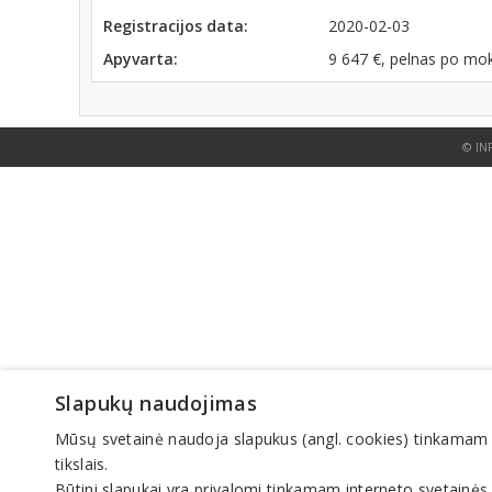
Registracijos data:
2020-02-03
Apyvarta:
9 647 €, pelnas po mo
© IN
Slapukų naudojimas
Mūsų svetainė naudoja slapukus (angl. cookies) tinkamam sve
tikslais.
Būtini slapukai yra privalomi tinkamam interneto svetainės