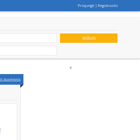
Prisijungti
Registruotis
Ieškoti
<
nti duomenis