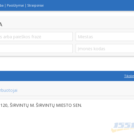
lba
Pasiūlymai
Straipsniai
A
Tiksli
rbuotojai
-19120, ŠIRVINTŲ M. ŠIRVINTŲ MIESTO SEN.