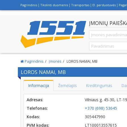
Pagrindinis
Tikslinti duomenis
Transportas
El. parduotuvės
Paga
ĮMONIŲ PAIEŠK
Pagrindinis
Įmonės
LOROS NAMAI, MB
LOROS NAMAI, MB
Informacija
Žemėlapis
Kreditingumas
Da
Adresas:
Vilniaus g. 45-30, LT
Telefonas:
+370 (698) 53645
Kodas:
305447990
PVM kodas:
LT100013557615