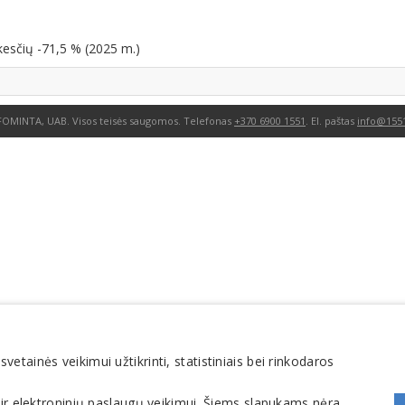
kesčių -71,5 % (2025 m.)
FOMINTA, UAB. Visos teisės saugomos. Telefonas
+370 6900 1551
. El. paštas
info@1551
tainės veikimui užtikrinti, statistiniais bei rinkodaros
 ir elektroninių paslaugų veikimui. Šiems slapukams nėra