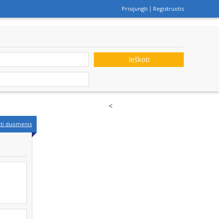
Prisijungti
Registruotis
Ieškoti
<
nti duomenis