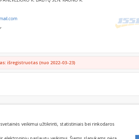
mail.com
as: išregistruotas (nuo 2022-03-23)
FOMINTA, UAB. Visos teisės saugomos. Telefonas
+370 6900 1551
. El. paštas
info@1551
tainės veikimui užtikrinti, statistiniais bei rinkodaros
 ir elektroninių paslaugų veikimui. Šiems slapukams nėra