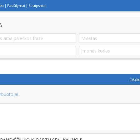
lba
Pasiūlymai
Straipsniai
A
Tiksli
rbuotojai
5, PANEVĖŽIUKO K. BABTŲ SEN. KAUNO R.