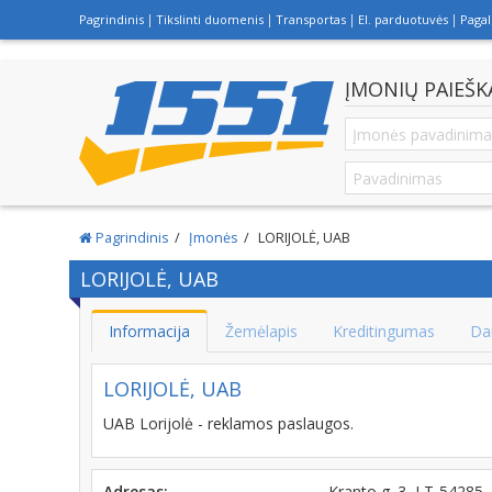
Pagrindinis
Tikslinti duomenis
Transportas
El. parduotuvės
Paga
ĮMONIŲ PAIEŠK
Pagrindinis
Įmonės
LORIJOLĖ, UAB
LORIJOLĖ, UAB
Informacija
Žemėlapis
Kreditingumas
Da
LORIJOLĖ, UAB
UAB Lorijolė - reklamos paslaugos.
Adresas:
Kranto g. 3, LT-5428