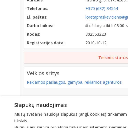
Telefonas:
+370 (682) 34564
El. paštas:
loretapraskeviciene@g
Darbo laikas:
uždaryta
iki I: 08:00
Kodas:
302553223
Registracijos data:
2010-10-12
Teisinis status
Veiklos sritys
Reklamos paslaugos, gamyba, reklamos agentūros
Slapukų naudojimas
© IN
Mūsų svetainė naudoja slapukus (angl. cookies) tinkamam sve
tikslais.
Būtini slapukai yra privalomi tinkamam interneto svetainės