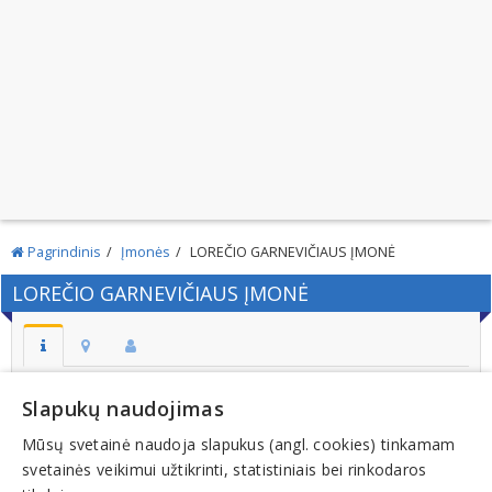
Pagrindinis
Įmonės
LOREČIO GARNEVIČIAUS ĮMONĖ
LOREČIO GARNEVIČIAUS ĮMONĖ
Adresas:
Slapukų naudojimas
SASNAVA SASNAVOS SEN. MARIJAMPOLĖS SAV.
Mūsų svetainė naudoja slapukus (angl. cookies) tinkamam
Kodas:
svetainės veikimui užtikrinti, statistiniais bei rinkodaros
174401012