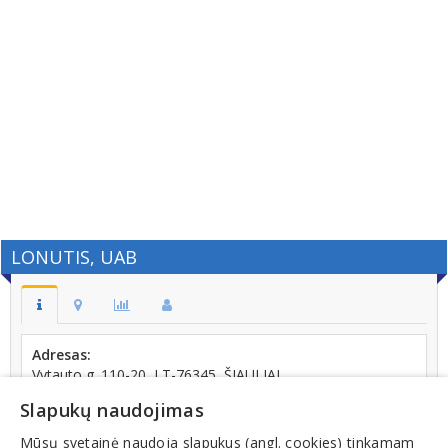
LONUTIS, UAB
Adresas:
Vytauto g. 110-20, LT-76345, ŠIAULIAI
Telefonas:
Slapukų naudojimas
+370 (682) 72747
Mūsų svetainė naudoja slapukus (angl. cookies) tinkamam