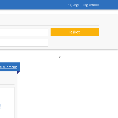
Prisijungti
Registruotis
Ieškoti
<
nti duomenis