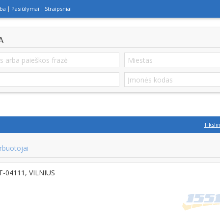
lba
Pasiūlymai
Straipsniai
A
Tiksli
rbuotojai
LT-04111, VILNIUS