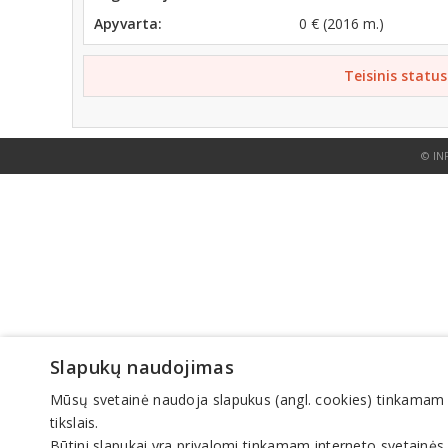
Apyvarta:
0 € (2016 m.)
Teisinis status
© IN
Slapukų naudojimas
Mūsų svetainė naudoja slapukus (angl. cookies) tinkamam sve
tikslais.
Būtini slapukai yra privalomi tinkamam interneto svetainės