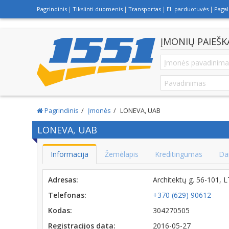
Pagrindinis
Tikslinti duomenis
Transportas
El. parduotuvės
Paga
ĮMONIŲ PAIEŠK
Pagrindinis
Įmonės
LONEVA, UAB
LONEVA, UAB
Informacija
Žemėlapis
Kreditingumas
Da
Adresas:
Architektų g. 56-101, 
Telefonas:
+370 (629) 90612
Kodas:
304270505
Registracijos data:
2016-05-27