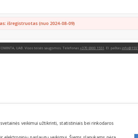
as: išregistruotas (nuo 2024-08-09)
FOMINTA, UAB. Visos teisės saugomos. Telefonas
+370 6900 1551
. El. paštas
info@1551
tainės veikimui užtikrinti, statistiniais bei rinkodaros
 ir elektroninių paslaugų veikimui. Šiems slapukams nėra