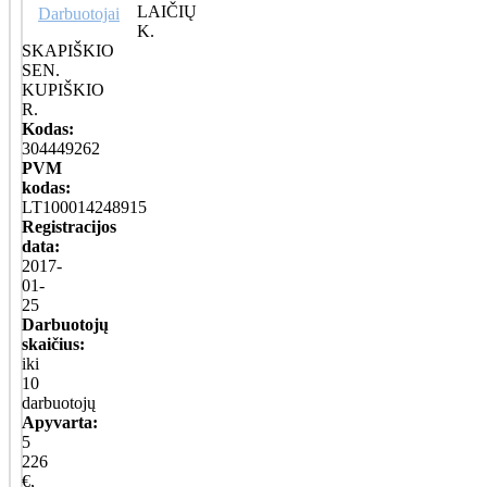
LAIČIŲ
Darbuotojai
K.
SKAPIŠKIO
SEN.
KUPIŠKIO
R.
Kodas:
304449262
PVM
kodas:
LT100014248915
Registracijos
data:
2017-
01-
25
Darbuotojų
skaičius:
iki
10
darbuotojų
Apyvarta:
5
226
€,