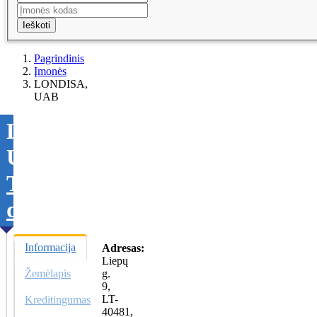
Ieškoti
Pagrindinis
Įmonės
LONDISA,
UAB
LONDISA,
UAB
Tikslinti
duomenis
Informacija
Adresas:
Liepų
Žemėlapis
g.
9,
LT-
Kreditingumas
40481,