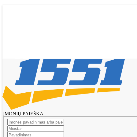
Pagrindinis
Tikslinti duomenis
Transportas
El. parduotuvės
Pagalba
Pasiūlymai
Straipsniai
Prisijungti
Registruotis
ĮMONIŲ PAIEŠKA