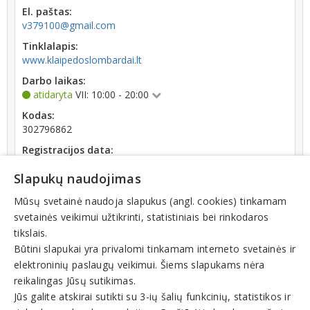
El. paštas:
v379100@gmail.com
Tinklalapis:
www.klaipedoslombardai.lt
Darbo laikas:
atidaryta
VII: 10:00 - 20:00
Kodas:
302796862
Registracijos data:
2012-06-06
Slapukų naudojimas
Darbuotojų skaičius:
iki 10 darbuotojų
Mūsų svetainė naudoja slapukus (angl. cookies) tinkamam
svetainės veikimui užtikrinti, statistiniais bei rinkodaros
Apyvarta:
tikslais.
2 711 €, pelnas po mokesčių 1 430,4 % (2025 m.)
Būtini slapukai yra privalomi tinkamam interneto svetainės ir
elektroninių paslaugų veikimui. Šiems slapukams nėra
reikalingas Jūsų sutikimas.
Jūs galite atskirai sutikti su 3-ių šalių funkcinių, statistikos ir