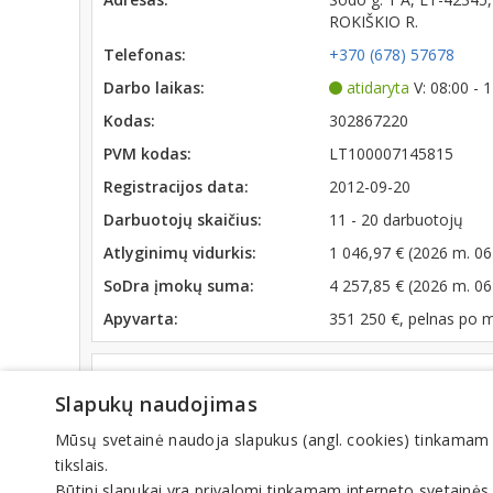
ROKIŠKIO R.
Telefonas:
+370 (678) 57678
Darbo laikas:
atidaryta
V: 08:00 - 
Kodas:
302867220
PVM kodas:
LT100007145815
Registracijos data:
2012-09-20
Darbuotojų skaičius:
11 - 20 darbuotojų
Atlyginimų vidurkis:
1 046,97 € (2026 m. 06
SoDra įmokų suma:
4 257,85 € (2026 m. 06
Apyvarta:
351 250 €, pelnas po 
Veiklos sritys
Slapukų naudojimas
Kuras
Biokuras
Mūsų svetainė naudoja slapukus (angl. cookies) tinkamam sve
tikslais.
Būtini slapukai yra privalomi tinkamam interneto svetainės