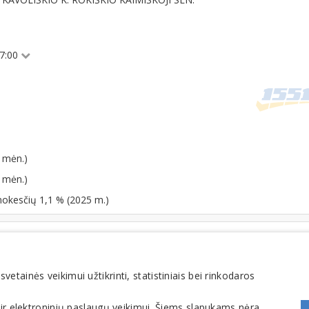
17:00
 mėn.)
 mėn.)
mokesčių 1,1 % (2025 m.)
Medienos gaminiai
tainės veikimui užtikrinti, statistiniais bei rinkodaros
 ir elektroninių paslaugų veikimui. Šiems slapukams nėra