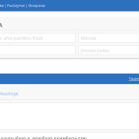
lba
Pasiūlymai
Straipsniai
A
Tiksli
rbuotojai
, KAVOLIŠKIO K. ROKIŠKIO KAIMIŠKOJI SEN.