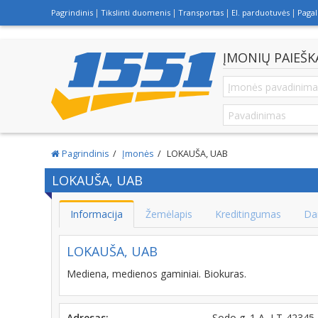
Pagrindinis
Tikslinti duomenis
Transportas
El. parduotuvės
Paga
ĮMONIŲ PAIEŠK
Pagrindinis
Įmonės
LOKAUŠA, UAB
LOKAUŠA, UAB
Informacija
Žemėlapis
Kreditingumas
Da
LOKAUŠA, UAB
Mediena, medienos gaminiai. Biokuras.
Adresas:
Sodo g. 1 A, LT-42345