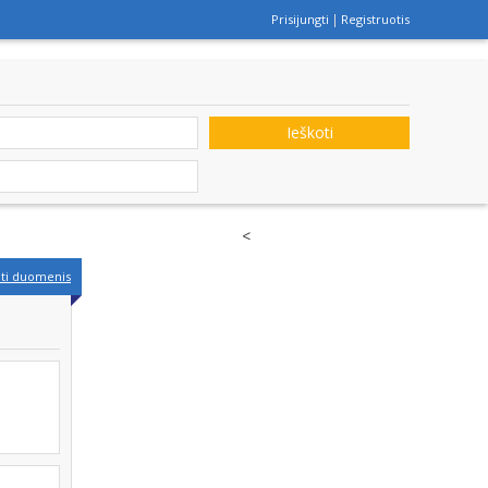
Prisijungti
Registruotis
Ieškoti
<
nti duomenis