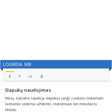
LOGRIDA. MB
Adresas:
Slapukų naudojimas
Eglyno g. 3, LT-76185, ŠIAULIAI
Mūsų svetainė naudoja slapukus (angl. cookies) tinkamam
Kodas:
svetainės veikimui užtikrinti, statistiniais bei rinkodaros
302924582
tikslais.