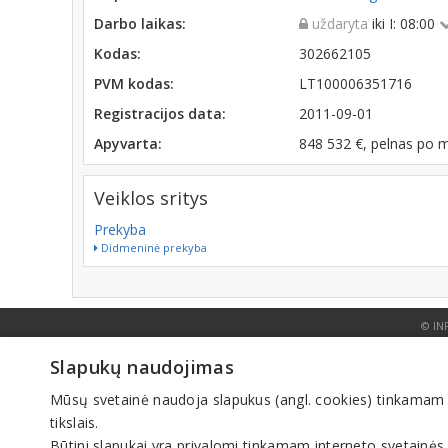
Darbo laikas:
uždaryta
iki I: 08:00
Kodas:
302662105
PVM kodas:
LT100006351716
Registracijos data:
2011-09-01
Apyvarta:
848 532 €, pelnas po 
Veiklos sritys
Prekyba
Didmeninė prekyba
© IN
Slapukų naudojimas
Mūsų svetainė naudoja slapukus (angl. cookies) tinkamam sve
tikslais.
Būtini slapukai yra privalomi tinkamam interneto svetainės