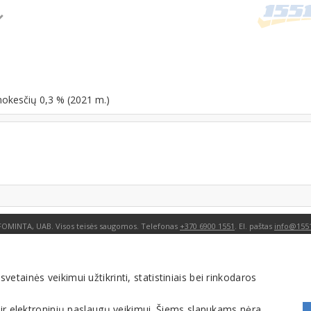
mokesčių 0,3 % (2021 m.)
FOMINTA, UAB. Visos teisės saugomos. Telefonas
+370 6900 1551
. El. paštas
info@1551
tainės veikimui užtikrinti, statistiniais bei rinkodaros
 ir elektroninių paslaugų veikimui. Šiems slapukams nėra