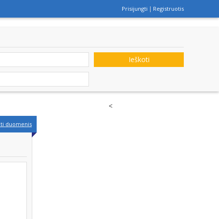
Prisijungti
Registruotis
Ieškoti
<
nti duomenis