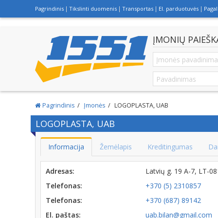
Pagrindinis
Tikslinti duomenis
Transportas
El. parduotuvės
Paga
ĮMONIŲ PAIEŠK
Pagrindinis
Įmonės
LOGOPLASTA, UAB
LOGOPLASTA, UAB
Informacija
Žemėlapis
Kreditingumas
Da
Adresas:
Latvių g. 19 A-7, LT-0
Telefonas:
+370 (5) 2310857
Telefonas:
+370 (687) 89142
El. paštas:
uab.bilan@gmail.com