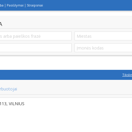
lba
Pasiūlymai
Straipsniai
A
Tiksli
rbuotojai
8113, VILNIUS