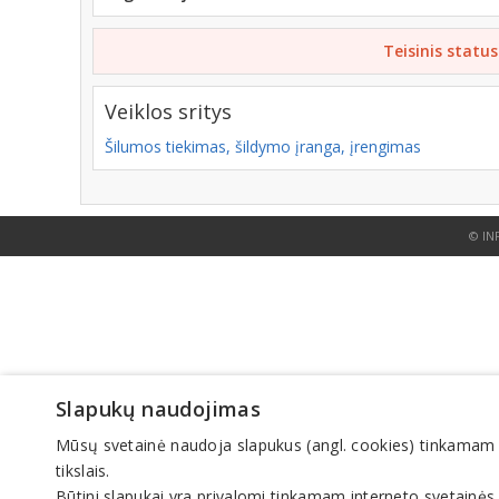
Teisinis status
Veiklos sritys
Šilumos tiekimas, šildymo įranga, įrengimas
© IN
Slapukų naudojimas
Mūsų svetainė naudoja slapukus (angl. cookies) tinkamam sve
tikslais.
Būtini slapukai yra privalomi tinkamam interneto svetainės