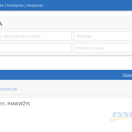
lba
Pasiūlymai
Straipsniai
A
Tiksli
rbuotojai
5151, PANEVĖŽYS