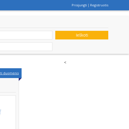
Prisijungti
Registruotis
Ieškoti
<
nti duomenis