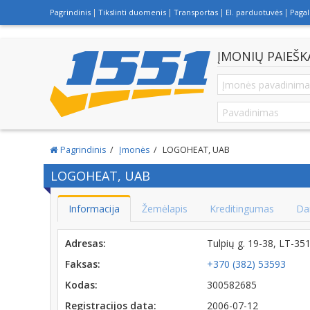
Pagrindinis
Tikslinti duomenis
Transportas
El. parduotuvės
Paga
ĮMONIŲ PAIEŠK
Pagrindinis
Įmonės
LOGOHEAT, UAB
LOGOHEAT, UAB
Informacija
Žemėlapis
Kreditingumas
Da
Adresas:
Tulpių g. 19-38, LT-3
Faksas:
+370 (382) 53593
Kodas:
300582685
Registracijos data:
2006-07-12