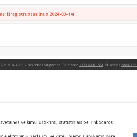
as: išregistruotas (nuo 2024-03-14)
FOMINTA, UAB. Visos teisės saugomos. Telefonas
+370 6900 1551
. El. paštas
info@1551
tainės veikimui užtikrinti, statistiniais bei rinkodaros
 ir elektroninių paslaugų veikimui. Šiems slapukams nėra