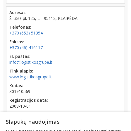
Adresas:
Šilutės pl. 125, LT-95112, KLAIPĖDA
Telefonas:
+370 (653) 51354
Faksas:
+370 (46) 416117
El. paštas:
info@logistikosgrupe.lt
Tinklalapis:
www.logistikosgrupe.lt
Kodas:
301910569
Registracijos data:
2008-10-01
Apyvarta:
0 € (2021 m.)
Slapukų naudojimas