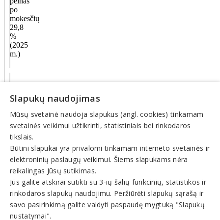
pelnas
po
mokesčių
29,8
%
(2025
m.)
Veiklos
sritys
Slapukų naudojimas
Mūsų svetainė naudoja slapukus (angl. cookies) tinkamam
Kompiuterių
programinė
svetainės veikimui užtikrinti, statistiniais bei rinkodaros
įranga,
tikslais.
programavimas
Būtini slapukai yra privalomi tinkamam interneto svetainės ir
elektroninių paslaugų veikimui. Šiems slapukams nėra
© INFOMINTA, UAB. Visos teisės saugomos. Telefonas
+370
reikalingas Jūsų sutikimas.
6900 1551
. El. paštas
info@1551.info
Jūs galite atskirai sutikti su 3-ių šalių funkcinių, statistikos ir
Pagrindinis
rinkodaros slapukų naudojimu. Peržiūrėti slapukų sąrašą ir
Tikslinti duomenis
savo pasirinkimą galite valdyti paspaudę mygtuką "Slapukų
Transportas
El. parduotuvės
nustatymai".