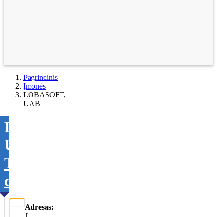
Pagrindinis
Įmonės
LOBASOFT,
UAB
LOBASOFT,
UAB
Tikslinti
duomenis
Adresas:
J.