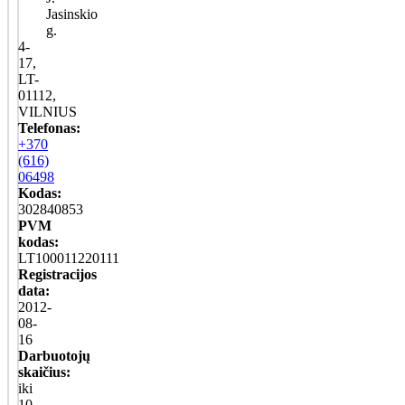
Jasinskio
g.
4-
17,
LT-
01112,
VILNIUS
Telefonas:
+370
(616)
06498
Kodas:
302840853
PVM
kodas:
LT100011220111
Registracijos
data:
2012-
08-
16
Darbuotojų
skaičius:
iki
10